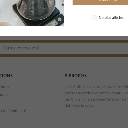
Ne plus afficher
TIONS
À PROPOS
 nous
Lëtz Coffee, ce sont des cafés torréf
petites quantités et emballés au Lu
nous
par Olivier, un passionné 'du grain' de
date.
Lire la suite...
 confidentialité