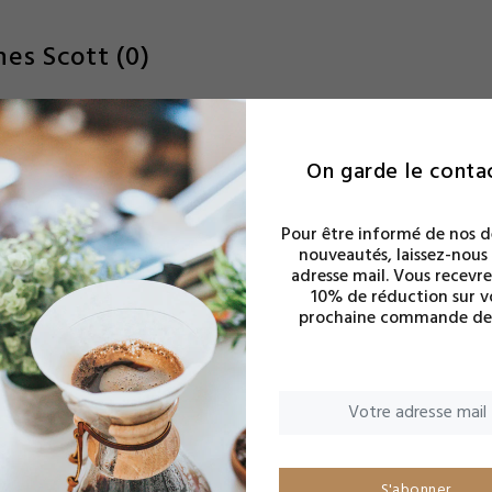
nes Scott
(0)
On garde le conta
Pour être informé de nos d
nouveautés, laissez-nous
adresse mail. Vous recevre
10% de réduction sur v
prochaine commande de 
VIDE
Aucun produit ne correspond à la 
S'abonner