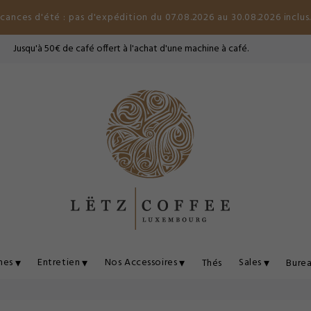
cances d'été : pas d'expédition du 07.08.2026 au 30.08.2026 inclus
Jusqu'à 50€ de café offert à l'achat d'une machine à café.
nes
Entretien
Nos Accessoires
Sales
Thés
Burea