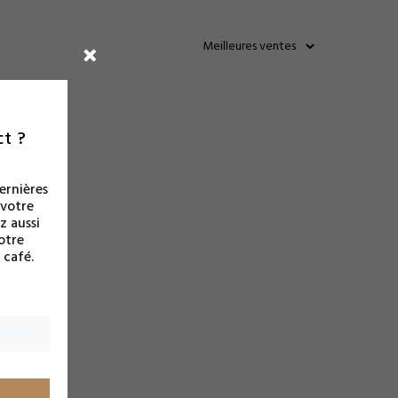
ct ?
ernières
 votre
z aussi
otre
café.
sélection.