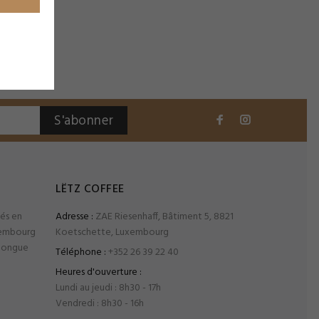
S'abonner
LËTZ COFFEE
iés en
Adresse :
ZAE Riesenhaff, Bâtiment 5, 8821
xembourg
Koetschette, Luxembourg
 longue
Téléphone :
+352 26 39 22 40
Heures d'ouverture :
Lundi au jeudi : 8h30 - 17h
Vendredi : 8h30 - 16h